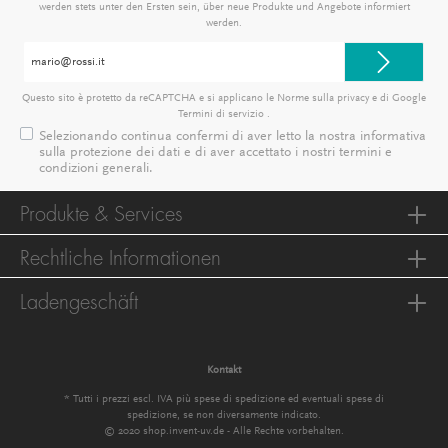
werden stets unter den Ersten sein, über neue Produkte und Angebote informiert
werden.
Indirizzo
e-
mail*
Questo sito è protetto da reCAPTCHA e si applicano le Norme sulla privacy e
di Google
Termini di servizio
.
Selezionando continua confermi di aver letto la nostra
informativa
sulla protezione dei dati
e di aver accettato i nostri
termini e
condizioni generali
.
Produkte & Services
Rechtliche Informationen
Ladengeschäft
Kontakt
* Tutti i prezzi escl. IVA più
spese di spedizione
ed eventuali spese di
spedizione, se non diversamente indicato.
© 2020 shop.invent-uv.de - Alle Rechte vorbehalten.