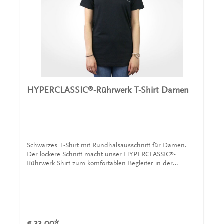
HYPERCLASSIC
-Rührwerk T-Shirt Damen
®
Schwarzes T-Shirt mit Rundhalsausschnitt für Damen.
Der lockere Schnitt macht unser HYPERCLASSIC
-
®
Rührwerk Shirt zum komfortablen Begleiter in der
Freizeit. Eine solide Verbindung aus Langlebigkeit und
weicher Qualität. Das T-Shirt besteht aus 100%
Baumwolle und hat einen lockeren Schnitt. Das INVENT
Logo auf der Brust und die Grafik auf dem Rücken
machen unser Shirt zu etwas ganz besonderem.
€ 33,00*