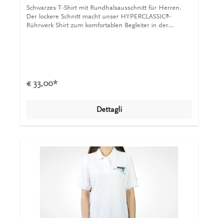
Schwarzes T-Shirt mit Rundhalsausschnitt für Herren.
Der lockere Schnitt macht unser HYPERCLASSIC
-
®
Rührwerk Shirt zum komfortablen Begleiter in der
Freizeit. Eine solide Verbindung aus Langlebigkeit und
weicher Qualität. Das T-Shirt besteht aus 100%
Baumwolle und hat einen lockeren Schnitt. Das INVENT
Logo auf der Brust und die Grafik auf dem Rücken
machen unser Shirt zu etwas ganz besonderem.
€ 33,00*
Dettagli