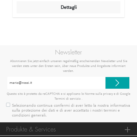
Dettagli
Newsletter
Abonnieren Sie jetzt einfach unseren regelmäßig erscheinenden Newsletter und Sie
werden stets unter den Ersten sein, über neue Produkte und Angebote informiert
werden.
Indirizzo
e-
mail*
Questo sito è protetto da reCAPTCHA e si applicano le Norme sulla privacy e
di Google
Termini di servizio
.
Selezionando continua confermi di aver letto la nostra
informativa
sulla protezione dei dati
e di aver accettato i nostri
termini e
condizioni generali
.
Produkte & Services