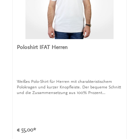
Poloshirt IFAT Herren
Weißes Polo-Shirt für Herren mit charakteristischem
Polokragen und kurzer Knopfleiste. Der bequeme Schnitt
und die Zusammensetzung aus 100% Prozent
Baumwolle sorgt für einen angenehmen Tragekomfort.
Das Shirt wird von einem INVENT Logo auf der Brust,
dem Logo der IFAT auf dem Arm & dem Schriftzug
Leaders in Mixing and Aeration ebenfalls auf dem Arm
geschmückt.
€ 55,00*