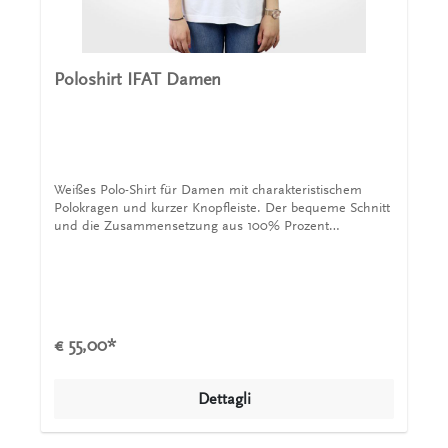
Poloshirt IFAT Damen
Weißes Polo-Shirt für Damen mit charakteristischem
Polokragen und kurzer Knopfleiste. Der bequeme Schnitt
und die Zusammensetzung aus 100% Prozent
Baumwolle sorgt für einen angenehmen Tragekomfort.
Das Shirt wird von einem INVENT Logo auf der Brust,
dem Logo der IFAT auf dem Arm & dem Schriftzug
Leaders in Mixing and Aeration ebenfalls auf dem Arm
geschmückt.
€ 55,00*
Dettagli