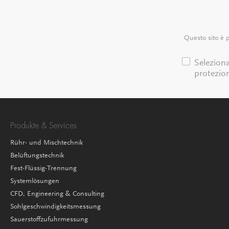
Heinzmann Antrieb – Zuladung max. 250kg
inkl. Rückwärtsgang – sind mit dem
leistungsstarkem Pinion Getriebe
ausgestattet. Das nahezu verschleißfreie,
Questo sito è 
effiziente und robuste Schaltgetriebe ist
nach Vorbild ausgereifter Automobiltechnik
entwickelt. Die T-Linie wurde basierend auf
Selezion
dieser Expertise nun speziell für den
protezion
Einsatz in gewerblich und industriell
genutzten Lastenrädern entwickelt: Mit bis
zu 250Nm Eingangsdrehmoment –
hochbelastbar Extrem wartungsarm – nur
ein Ölwechsel alle 10.000 km oder einmal
im Jahr Dauerhaft zuverlässige
Produkte & Services
Schaltfunktion – Schalten im Stand und
während der Fahrt möglich Einzigartige
Rühr- und Mischtechnik
Neutralgang-Option ermöglicht
Belüftungstechnik
problemloses Rückwärtsrangieren schwerer
Cargo Fahrzeuge Made in Germany
Fest-Flüssig-Trennung
Systemlösungen
CFD, Engineering & Consulting
Sohlgeschwindigkeitsmessung
Sauerstoffzufuhrmessung