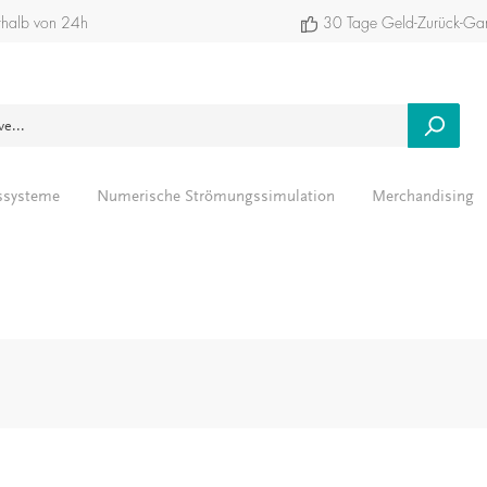
rhalb von 24h
30 Tage Geld-Zurück-Gar
ssysteme
Numerische Strömungssimulation
Merchandising