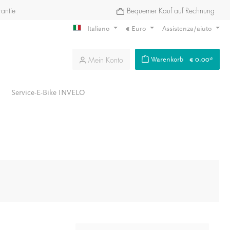
antie
Bequemer Kauf auf Rechnung
Italiano
€
Euro
Assistenza/aiuto
Mein Konto
Warenkorb
€ 0,00*
Service-E-Bike INVELO