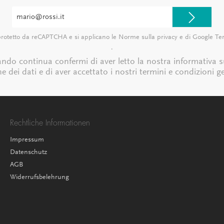
Indirizzo
e-
mail*
protetto da reCAPTCHA e si applicano le Norme sulla privacy e
di Google
Ter
.
ando continua confermi di aver letto la nostra
informativa s
e dei dati
e di aver accettato i nostri
termini e condizioni ge
Rechtliche Informationen
Impressum
Datenschutz
AGB
Widerrufsbelehrung