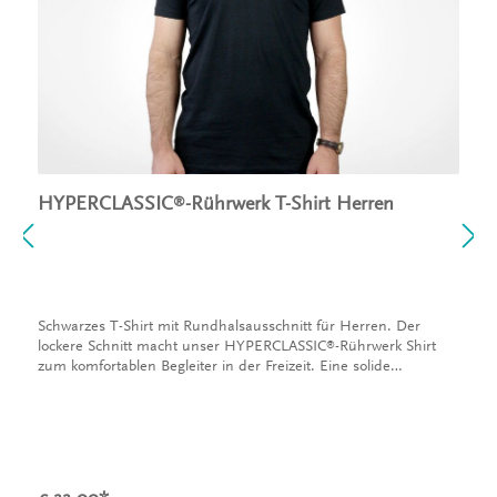
HYPERCLASSIC
-Rührwerk T-Shirt Herren
®
Schwarzes T-Shirt mit Rundhalsausschnitt für Herren. Der
lockere Schnitt macht unser HYPERCLASSIC
-Rührwerk Shirt
®
zum komfortablen Begleiter in der Freizeit. Eine solide
Verbindung aus Langlebigkeit und weicher Qualität. Das T-Shirt
besteht aus 100% Baumwolle und hat einen lockeren Schnitt.
Das INVENT Logo auf der Brust und die Grafik auf dem
Rücken machen unser Shirt zu etwas ganz besonderem.