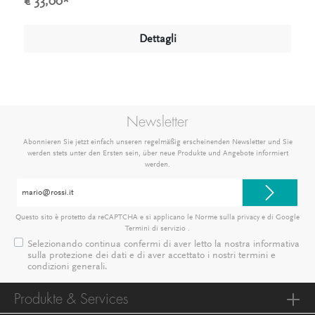
€ 33,00*
Dettagli
Newsletter
Abonnieren Sie jetzt einfach unseren regelmäßig erscheinenden Newsletter und Sie
werden stets unter den Ersten sein, über neue Produkte und Angebote informiert
werden.
Indirizzo
e-
mail*
Questo sito è protetto da reCAPTCHA e si applicano le Norme sulla privacy e
di Google
Termini di servizio
.
Selezionando continua confermi di aver letto la nostra
informativa
sulla protezione dei dati
e di aver accettato i nostri
termini e
condizioni generali
.
Produkte & Services