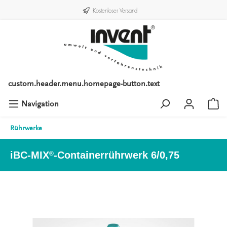
Kostenloser Versand
custom.header.menu.homepage-button.text
Navigation
Rührwerke
iBC-MIX
-Containerrührwerk 6/0,75
®