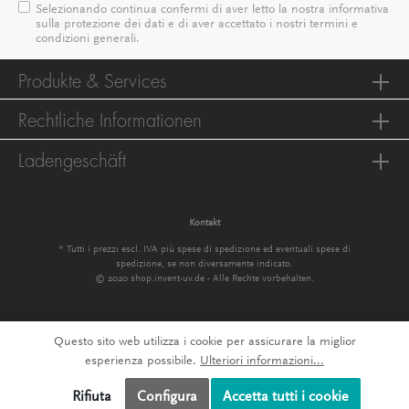
Selezionando continua confermi di aver letto la nostra
informativa
sulla protezione dei dati
e di aver accettato i nostri
termini e
condizioni generali
.
Produkte & Services
Rechtliche Informationen
Ladengeschäft
Kontakt
* Tutti i prezzi escl. IVA più
spese di spedizione
ed eventuali spese di
spedizione, se non diversamente indicato.
© 2020 shop.invent-uv.de - Alle Rechte vorbehalten.
Questo sito web utilizza i cookie per assicurare la miglior
esperienza possibile.
Ulteriori informazioni...
Rifiuta
Configura
Accetta tutti i cookie