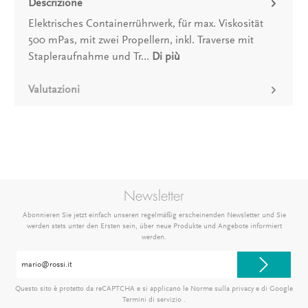
Descrizione
Elektrisches Containerrührwerk, für max. Viskosität
500 mPas, mit zwei Propellern, inkl. Traverse mit
Stapleraufnahme und Tr…
Di più
Valutazioni
Newsletter
Abonnieren Sie jetzt einfach unseren regelmäßig erscheinenden Newsletter und Sie
werden stets unter den Ersten sein, über neue Produkte und Angebote informiert
werden.
Indirizzo
e-
mail*
Questo sito è protetto da reCAPTCHA e si applicano le Norme sulla privacy e
di Google
Termini di servizio
.